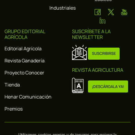
Industriales
GRUPO EDITORIAL
SUSCRÍBETE A LA
AGRÍCOLA
NEWSLETTER
Editorial Agrícola
SUSCRIBIRSE
Revista Ganadería
REVISTA AGRICULTURA
Proyecto Conocer
Tienda
¡DESCÁRGALA YA!
Henar Comunicación
Premios
Proyecto de
Grupo Editorial Agrícola - Henar Comunicación
Utilizamos cookies propias y de terceros para mejorar la