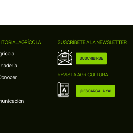
ITORIAL AGRÍCOLA
SUSCRÍBETE A LA NEWSLETTER
Agrícola
SUSCRIBIRSE
anadería
REVISTA AGRICULTURA
Conocer
¡DESCÁRGALA YA!
municación