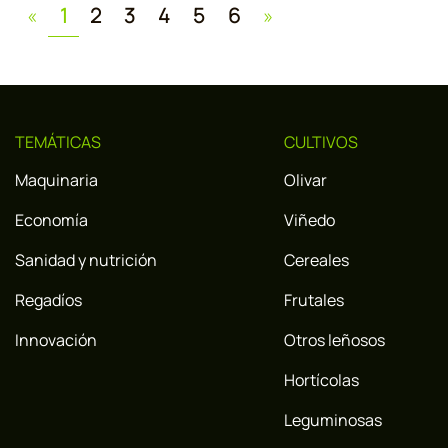
Previous
Next
«
1
2
3
4
5
6
»
TEMÁTICAS
CULTIVOS
Maquinaria
Olivar
Economía
Viñedo
Sanidad y nutrición
Cereales
Regadíos
Frutales
Innovación
Otros leñosos
Hortícolas
Leguminosas