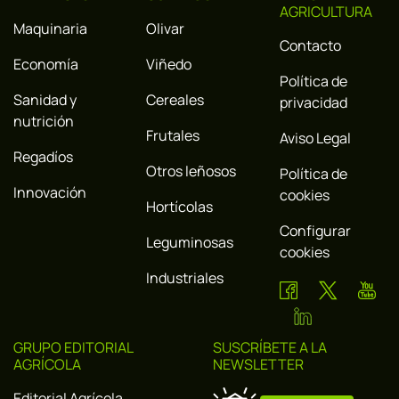
AGRICULTURA
Maquinaria
Olivar
Contacto
Economía
Viñedo
Política de
Sanidad y
Cereales
privacidad
nutrición
Frutales
Aviso Legal
Regadíos
Otros leñosos
Política de
Innovación
cookies
Hortícolas
Configurar
Leguminosas
cookies
Industriales
GRUPO EDITORIAL
SUSCRÍBETE A LA
AGRÍCOLA
NEWSLETTER
Editorial Agrícola